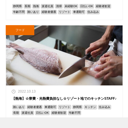
静岡県
長期
熱海
派遣社員
清掃
未経験OK
日払いOK
経験者歓迎
年齢不問
賄いあり
経験者優遇
リゾート
車通勤可
住み込み
フード
2022.10.13
【熱海】☆寮費・光熱費負担なし☆リゾート地でのキッチンSTAFF♪
賄いあり
経験者優遇
車通勤可
リゾート
静岡県
キッチン
住み込み
長期
派遣社員
日払いOK
経験者歓迎
年齢不問