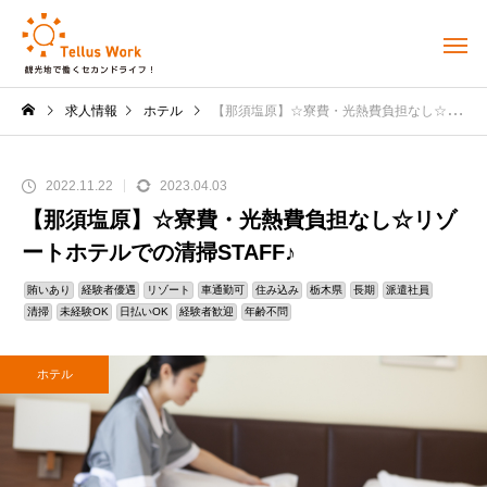
求人情報
ホテル
【那須塩原】☆寮費・光熱費負担なし☆リゾートホテルでの清掃STAFF♪
2022.11.22
2023.04.03
【那須塩原】☆寮費・光熱費負担なし☆リゾ
ートホテルでの清掃STAFF♪
賄いあり
経験者優遇
リゾート
車通勤可
住み込み
栃木県
長期
派遣社員
清掃
未経験OK
日払いOK
経験者歓迎
年齢不問
ホテル