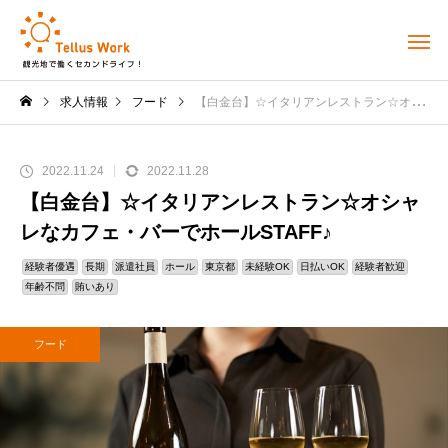
求人情報
フード
【白金台】☆イタリアンレストラン☆オシャレなカフェ・バーでホールSTAFF♪
2022.11.24
2022.11.28
【白金台】☆イタリアンレストラン☆オシャ
レなカフェ・バーでホールSTAFF♪
経験者優遇
長期
派遣社員
ホール
東京都
未経験OK
日払いOK
経験者歓迎
年齢不問
賄いあり
フード